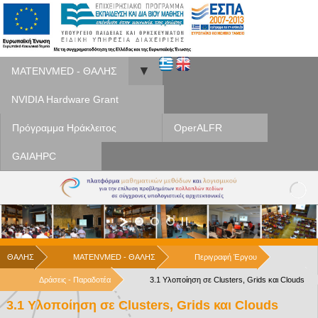
▼
MATENVMED - ΘΑΛΗΣ
NVIDIA Hardware Grant
Πρόγραμμα Ηράκλειτος
OperALFR
GAIAHPC
ΘΑΛΗΣ
MATENVMED - ΘΑΛΗΣ
Περιγραφή Έργου
Δράσεις - Παραδοτέα
3.1 Υλοποίηση σε Clusters, Grids και Clouds
3.1 Υλοποίηση σε Clusters, Grids και Clouds