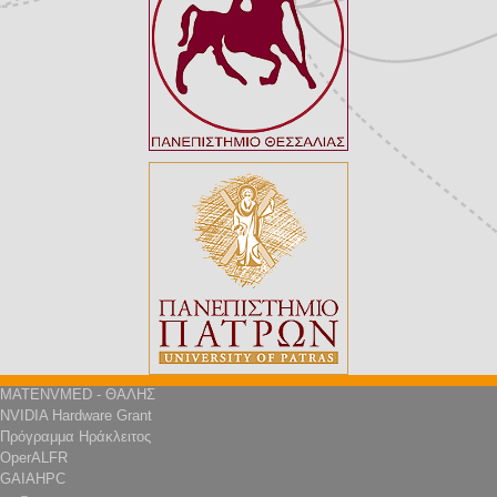
MATENVMED - ΘΑΛΗΣ
NVIDIA Hardware Grant
Πρόγραμμα Ηράκλειτος
OperALFR
GAIAHPC