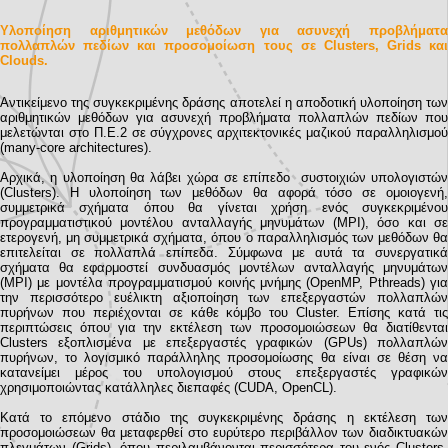
Υλοποίηση αριθμητικών μεθόδων για ασυνεχή προβλήματα
πολλαπλών πεδίων και προσομοίωση τους σε Clusters, Grids και
Clouds.
Αντικείμενο της συγκεκριμένης δράσης αποτελεί η αποδοτική υλοποίηση των
αριθμητικών μεθόδων για ασυνεχή προβλήματα πολλαπλών πεδίων που
μελετώνται στο Π.Ε.2 σε σύγχρονες αρχιτεκτονικές μαζικού παραλληλισμού
(many-core architectures).
Αρχικά, η υλοποίηση θα λάβει χώρα σε επίπεδο συστοιχιών υπολογιστών
(Clusters). Η υλοποίηση των μεθόδων θα αφορά τόσο σε ομοιογενή,
συμμετρικά σχήματα όπου θα γίνεται χρήση ενός συγκεκριμένου
προγραμματιστικού μοντέλου ανταλλαγής μηνυμάτων (MPI), όσο και σε
ετερογενή, μη συμμετρικά σχήματα, όπου ο παραλληλισμός των μεθόδων θα
επιτελείται σε πολλαπλά επίπεδα. Σύμφωνα με αυτά τα συνεργατικά
σχήματα θα εφαρμοστεί συνδυασμός μοντέλων ανταλλαγής μηνυμάτων
(MPI) με μοντέλα προγραμματισμού κοινής μνήμης (OpenMP, Pthreads) για
την περισσότερο ευέλικτη αξιοποίηση των επεξεργαστών πολλαπλών
πυρήνων που περιέχονται σε κάθε κόμβο του Cluster. Επίσης κατά τις
περιπτώσεις όπου για την εκτέλεση των προσομοιώσεων θα διατίθενται
Clusters εξοπλισμένα με επεξεργαστές γραφικών (GPUs) πολλαπλών
πυρήνων, το λογισμικό παράλληλης προσομοίωσης θα είναι σε θέση να
κατανείμει μέρος του υπολογισμού στους επεξεργαστές γραφικών
χρησιμοποιώντας κατάλληλες διεπαφές (CUDA, OpenCL).
Κατά το επόμενο στάδιο της συγκεκριμένης δράσης η εκτέλεση των
προσομοιώσεων θα μεταφερθεί στο ευρύτερο περιβάλλον των διαδικτυακών
πλεγμάτων (Grids), όπου περιλαμβάνονται περισσότερα του ενός Clusters,