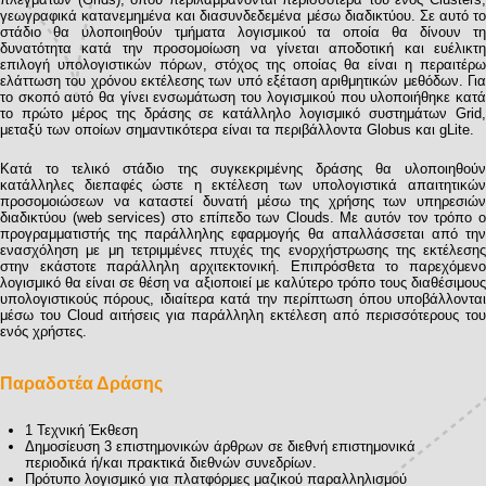
γεωγραφικά κατανεμημένα και διασυνδεδεμένα μέσω διαδικτύου. Σε αυτό το
στάδιο θα υλοποιηθούν τμήματα λογισμικού τα οποία θα δίνουν τη
δυνατότητα κατά την προσομοίωση να γίνεται αποδοτική και ευέλικτη
επιλογή υπολογιστικών πόρων, στόχος της οποίας θα είναι η περαιτέρω
ελάττωση του χρόνου εκτέλεσης των υπό εξέταση αριθμητικών μεθόδων. Για
το σκοπό αυτό θα γίνει ενσωμάτωση του λογισμικού που υλοποιήθηκε κατά
το πρώτο μέρος της δράσης σε κατάλληλο λογισμικό συστημάτων Grid,
μεταξύ των οποίων σημαντικότερα είναι τα περιβάλλοντα Globus και gLite.
Κατά το τελικό στάδιο της συγκεκριμένης δράσης θα υλοποιηθούν
κατάλληλες διεπαφές ώστε η εκτέλεση των υπολογιστικά απαιτητικών
προσομοιώσεων να καταστεί δυνατή μέσω της χρήσης των υπηρεσιών
διαδικτύου (web services) στο επίπεδο των Clouds. Με αυτόν τον τρόπο ο
προγραμματιστής της παράλληλης εφαρμογής θα απαλλάσσεται από την
ενασχόληση με μη τετριμμένες πτυχές της ενορχήστρωσης της εκτέλεσης
στην εκάστοτε παράλληλη αρχιτεκτονική. Επιπρόσθετα το παρεχόμενο
λογισμικό θα είναι σε θέση να αξιοποιεί με καλύτερο τρόπο τους διαθέσιμους
υπολογιστικούς πόρους, ιδιαίτερα κατά την περίπτωση όπου υποβάλλονται
μέσω του Cloud αιτήσεις για παράλληλη εκτέλεση από περισσότερους του
ενός χρήστες.
Παραδοτέα Δράσης
1 Τεχνική Έκθεση
Δημοσίευση 3 επιστημονικών άρθρων σε διεθνή επιστημονικά
περιοδικά ή/και πρακτικά διεθνών συνεδρίων.
Πρότυπο λογισμικό για πλατφόρμες μαζικού παραλληλισμού